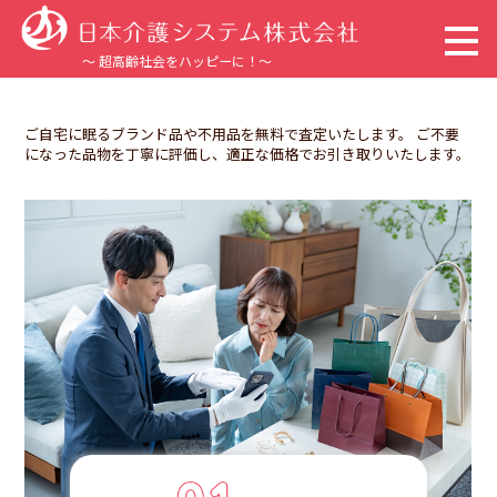
～ 超高齢社会をハッピーに！～
トップページ
ご自宅に眠るブランド品や不用品を無料で査定いたします。
ご不要
になった品物を丁寧に評価し、適正な価格でお引き取りいたします。
企業情報
事業内容
サステナビリティ
採用情報
新着情報