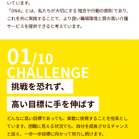
お問い合わせ
いています。
「DNA」とは、私たちが大切にする 理念や行動の原則 であり、
これを共に実践することで、より良い職場環境と質の高い介護
サービスを提供できると考えています。
01
/10
CHALLENGE
挑戦を恐れず、
高い目標に手を伸ばす
個人情報・SNSアカウント情報
の取り扱いについて
マネジメント基本方針
どんなに高い目標であっても、果敢に挑戦することを信条とし
カスタマーハラスメントへの対応
ています。困難に見える状況でも、自分を成長させるチャンス
と捉え、一歩一歩目標に向かって努力し続けます。