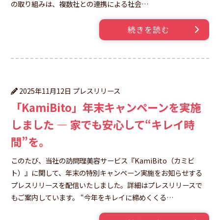
お問い合わせ
の取り組みは、複数社との連携による社会…
続きを読む
プレスリリース
2025年11月12日
「KamiBito」年末キャンペーンを実施
しました — 家でも安心して“キレイ時
間”を。
このたび、当社の訪問理美容サービス『KamiBito（カミビ
個人情報・SNSアカウント情報
の取り扱いについて
ト）』に関して、年末の特別キャンペーン実施をお知らせする
マネジメント基本方針
プレスリリースを配信いたしました。詳細はプレスリリースで
カスタマーハラスメントへの対応
もご案内しています。 “今年をキレイに締めくくる…