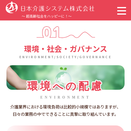
～ 超高齢社会をハッピーに！～
トップページ
環境・社会・ガバナンス
企業情報
ENVIRONMENT/SOCIETY/GOVERNANCE
事業内容
サステナビリティ
環境への配慮
採用情報
ENVIRONMENT
介護業界における環境負荷は比較的小規模ではありますが、
日々の業務の中でできることに真摯に取り組んでいます。
新着情報