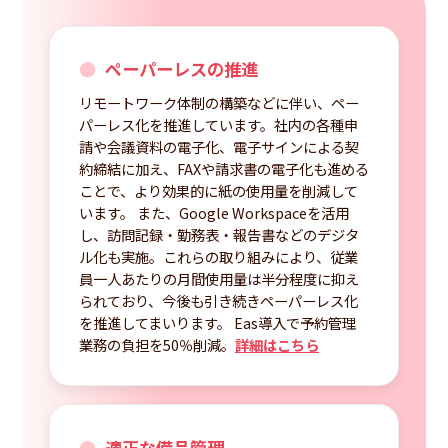
お問い合わせ
ペーパーレスの推進
リモートワーク体制の構築などに伴い、ペー
パーレス化を推進しています。社内の各種申
請や会議資料の電子化、電子サインによる契
約締結に加え、FAXや請求書の電子化も進める
ことで、より効果的に紙の使用量を削減して
います。 また、Google Workspaceを活用
し、訪問記録・勤務表・報告書などのデジタ
ル化も実施。これらの取り組みにより、従業
員一人あたりの月間使用量は半分程度に抑え
られており、今後も引き続きペーパーレス化
を推進してまいります。 Eas導入で予約管理
個人情報・SNSアカウント情報
の取り扱いについて
業務の負担を50％削減。
詳細はこちら
マネジメント基本方針
カスタマーハラスメントへの対応
適正な備品管理