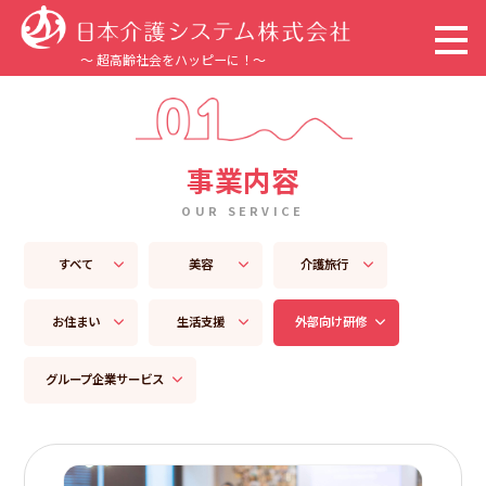
～ 超高齢社会をハッピーに！～
トップページ
事業内容
企業情報
OUR SERVICE
事業内容
すべて
美容
介護旅行
サステナビリティ
お住まい
生活支援
外部向け研修
採用情報
グループ企業サービス
新着情報