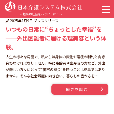
～ 超高齢社会をハッピーに！～
プレスリリース
2025年1月9日
いつもの日常に“ちょっとした幸福”を
トップページ
──外出困難者に届ける理美容という体
企業情報
験。
事業内容
人生の様々な局面で、私たちは身体の変化や環境の制約と向き
合わなければなりません。特に高齢者や出産後の方など、外出
が難しい方々にとって“美容の機会”を持つことは簡単ではあり
サステナビリティ
ません。そんな社会課題に向き合い、暮らしの豊かさを…
採用情報
続きを読む
新着情報